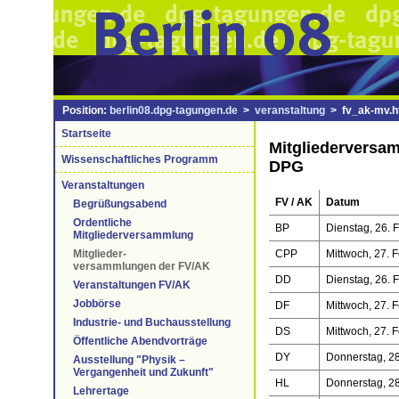
Position:
berlin08.dpg-tagungen.de
>
veranstaltung
> fv_ak-mv.h
Startseite
Mitgliederversa
Wissenschaftliches Programm
DPG
Veranstaltungen
FV / AK
Datum
Begrüßungsabend
Ordentliche
BP
Dienstag, 26. 
Mitgliederversammlung
CPP
Mittwoch, 27. 
Mitglieder-
versammlungen der FV/AK
DD
Dienstag, 26. 
Veranstaltungen FV/AK
Jobbörse
DF
Mittwoch, 27. 
Industrie- und Buchausstellung
DS
Mittwoch, 27. 
Öffentliche Abendvorträge
DY
Donnerstag, 28
Ausstellung "Physik –
Vergangenheit und Zukunft"
HL
Donnerstag, 28
Lehrertage