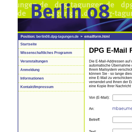
Position:
berlin08.dpg-tagungen.de
> emailform.html
Startseite
DPG E-Mail 
Wissenschaftliches Programm
Veranstaltungen
Die E-Mail-Addressen auf di
automatische Übernahme de
Ihrem Mailsystem verschick
Anmeldung
können Sie - so lange die
eine E-Mail zu verschicke
Informationen
versendet und Ihnen der 
eine Kopie Ihrer Nachricht 
Kontakt/Impressum
Von (E-Mail):
An:
Betreff:
Text: