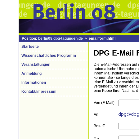
Position:
berlin08.dpg-tagungen.de
> emailform.html
Startseite
DPG E-Mail 
Wissenschaftliches Programm
Veranstaltungen
Die E-Mail-Addressen auf di
automatische Übernahme de
Ihrem Mailsystem verschick
Anmeldung
können Sie - so lange die
eine E-Mail zu verschicke
Informationen
versendet und Ihnen der 
eine Kopie Ihrer Nachricht 
Kontakt/Impressum
Von (E-Mail):
An:
Betreff:
Text: